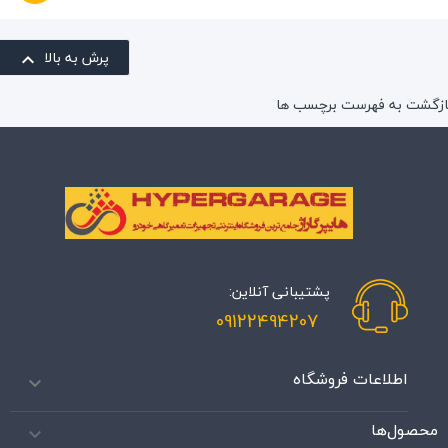
پرش به بالا

ازگشت به فهرست برچسب ها
پشتیبانی آنلاین:
09122494207
اطلاعات فروشگاه

محصول‌ها
