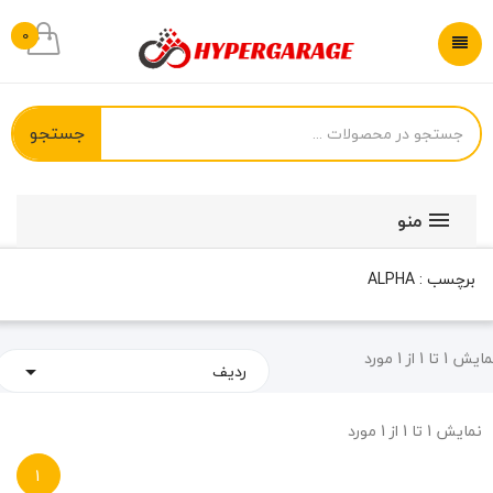
0
جستجو
منو
برچسب : ALPHA
یش 1 تا 1 از 1 مورد
ردیف

نمایش 1 تا 1 از 1 مورد
1