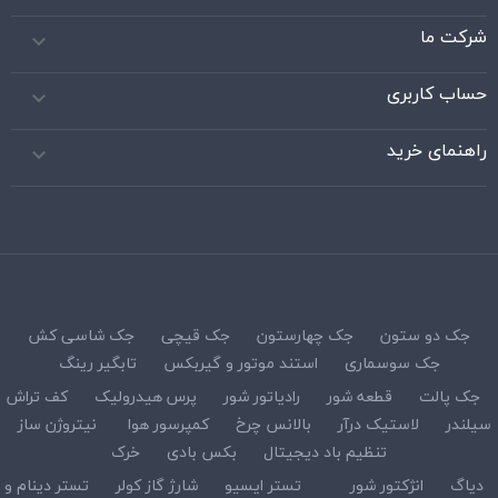
شرکت ما

حساب کاربری

راهنمای خرید

جک دو ستون
جک چهارستون
جک قیچی
جک شاسی کش
جک سوسماری
استند موتور و گیربکس
تابگیر رینگ
جک پالت
قطعه شور
رادیاتور شور
پرس هیدرولیک
کف تراش
سیلندر
لاستیک درآر
بالانس چرخ
کمپرسور هوا
نیتروژن ساز
تنظیم باد دیجیتال
بکس بادی
خرک
دیاگ
انژکتور شور
تستر ایسیو
شارژ گاز کولر
تستر دینام و