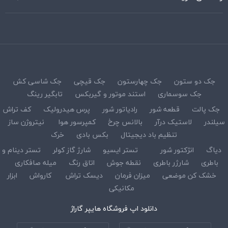
جک دو ستون
جک چهارستون
جک قیچی
جک شاسی کش
جک سوسماری
استند موتور و گیربکس
تابگیر رینگ
جک پالت
قطعه شور
رادیاتور شور
پرس هیدرولیک
کف تراش
سیلندر
لاستیک درآر
بالانس چرخ
کمپرسور هوا
نیتروژن ساز
تنظیم باد دیجیتال
بکس بادی
خرک
دیاگ
انژکتور شور
تستر ایسیو
شارژ گاز کولر
تستر دینام و
باطری
شارژر باطری
نقطه جوش
اتاق رنگ
میله صافکاری
خشک کن موضعی
میزان فرمان
دیسک تراش
کارواش
ابزار
مکانیکی
دانلود اپ فروشگاه هایپر گاراژ