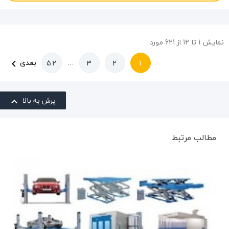
نمایش 1 تا 12 از 621 مورد
…
بعدی
52
3
2
1

پرش به بالا

مطالب مرتبط