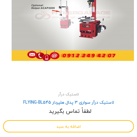
لاستیک درآر
لاستیک درآر سواری 3 پدال هلپردار FLYING-BL545
لطفاً تماس بگیرید
اضافه به سبد