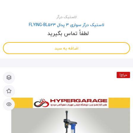
لاستیک درآر
لاستیک درآر سواری 3 پدال FLYING-BL523
لطفاً تماس بگیرید
اضافه به سبد
حراج!