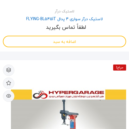
لاستیک درآر
لاستیک درآر سواری 4 پدال FLYING-BL545IT
لطفاً تماس بگیرید
اضافه به سبد
حراج!