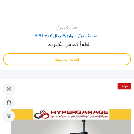
لاستیک درآر
لاستیک درآر سواری3 پدال APO-302
لطفاً تماس بگیرید
اضافه به سبد
حراج!