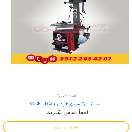
لاستیک درآر
لاستیک درآر سواری3 پدال BRIGHT-LC810
لطفاً تماس بگیرید
اضافه به سبد