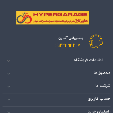
پشتیبانی آنلاین:
09122494207
اطلاعات فروشگاه

محصول‌ها

شرکت ما

حساب کاربری

راهنمای خرید
