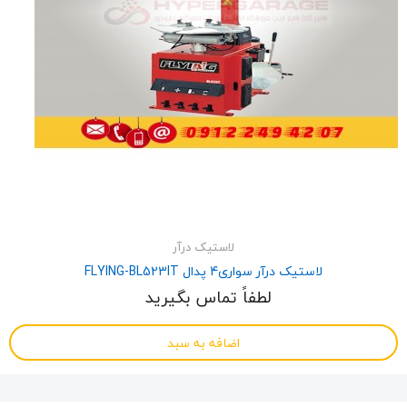
لاستیک درآر
لاستیک درآر سواری4 پدال FLYING-BL523IT
لطفاً تماس بگیرید
اضافه به سبد