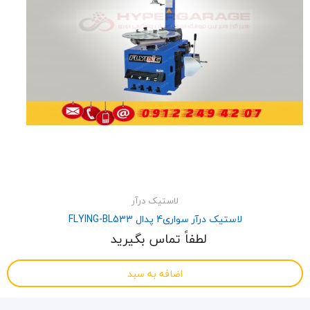
لاستیک درآر
لاستیک درآر سواری4 پدال FLYING-BL533
لطفاً تماس بگیرید
اضافه به سبد