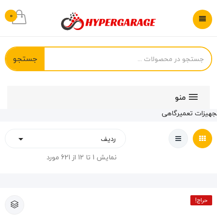
0
جستجو
منو
جهیزات تعمیرگاهی
ردیف

نمایش 1 تا 12 از 621 مورد
حراج!