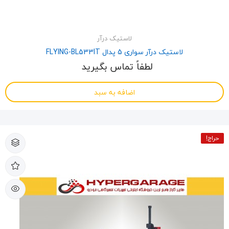
لاستیک درآر
لاستیک درآر سواری 5 پدال FLYING-BL533IT
لطفاً تماس بگیرید
اضافه به سبد
حراج!