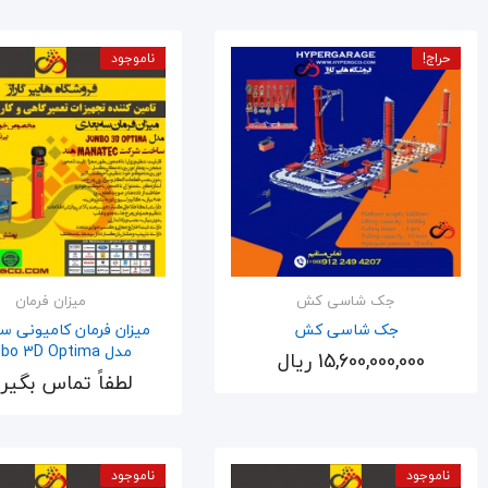
حراج!
ناموجود
جک شاسی کش
میزان فرمان
جک شاسی کش
میزان فرمان کامیونی س
مدل Jumbo 3D Optima
15,600,000,000 ریال
اضافه به سبد
لطفاً تماس بگیر
اضافه به سبد
ناموجود
ناموجود