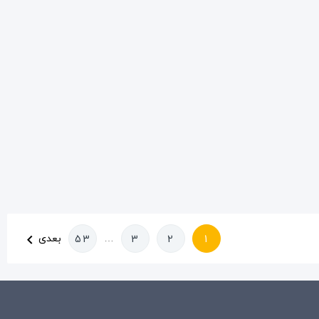
…
بعدی
53
3
2
1
