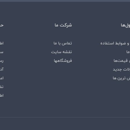
‌ها
شرکت ما
حس
و ضوابط استفاده
تماس با ما
اط
ما
نقشه سایت
سف
قیمت‌ها
فروشگاه‎ها
رس
ات جدید
آد
 ترین ها
اع
نظ
اط