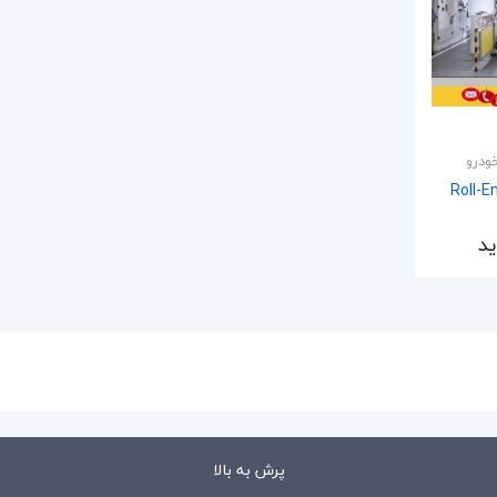
ودرو
 رول اند برک (Roll-End
ید
پرش به بالا