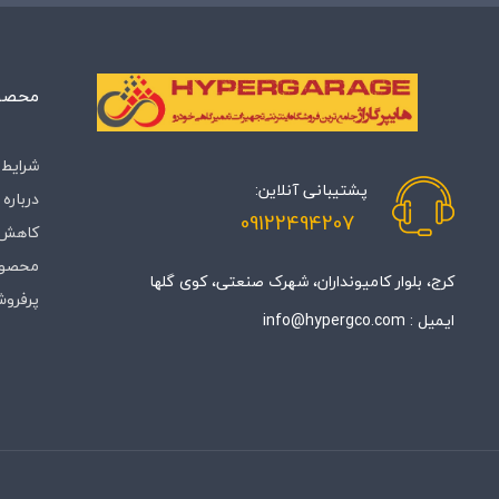
محصول
شرایط 
پشتیبانی آنلاین:
درباره‌ 
09122494207
کاهش 
محصول
کرج، بلوار کامیونداران، شهرک صنعتی، کوی گلها
پرفروش
ایمیل :
info@hypergco.com