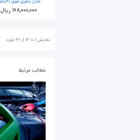
شارژ باطری قوی (2باطری)
168,000,000 ریال
اضافه به سبد
نمایش 1 تا 12 از 20 مورد
مطالب مرتبط