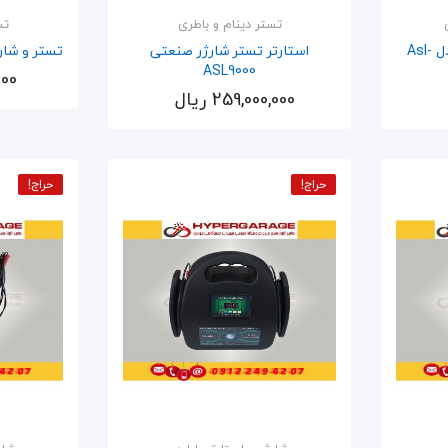
تستر دینام و باطری
تس
شارژر 7 آمپر اتوماتیک مدل Asl-
استارتر تستر شارژر صنعتی
تستر و شارژر باتری
ASL9000
,000
259,000,000 ریال
اضافه به سبد
حراج!
حراج!