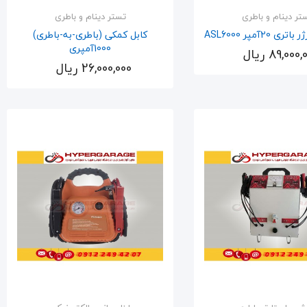
تر دینام و باطری
تستر دینام و باطری
 20آمپر ASL6000
کابل کمکی (باطری-به-باطری)
1000آمپری
89,000 ریال
اضافه به سبد
26,000,000 ریال
اضافه به سبد