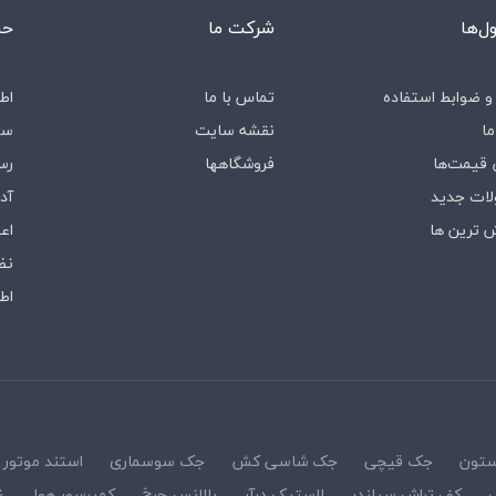
‌ها
شرکت ما
حس
و ضوابط استفاده
تماس با ما
اط
ما
نقشه سایت
سف
قیمت‌ها
فروشگاه‎ها
رس
ات جدید
آد
 ترین ها
اع
نظ
اط
ستون
جک قیچی
جک شاسی کش
جک سوسماری
استند موتور
کف تراش سیلندر
لاستیک درآر
بالانس چرخ
کمپرسور هوا
ن