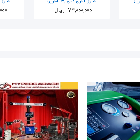
شارژ باطری قوی (3 باطری)
شارژ باط
174,000,000 ریال
0,000
اضافه به سبد