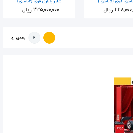
ری قوی (5باطری)
شارژ باطری قوی (6باطری)
228,00 ریال
235,000,000 ریال
اضافه به سبد
اضافه به سبد
بعدی
2
1
