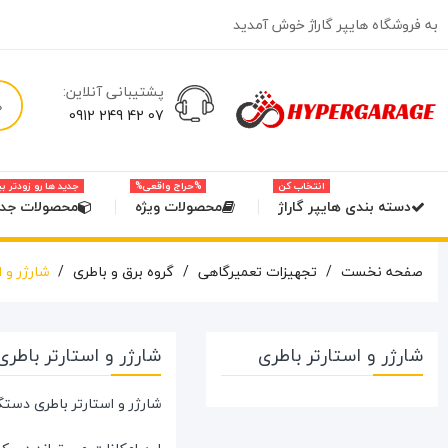
به فروشگاه هایپر گاراژ خوش آمدید
پشتیبانی آنلاین:
07 42 249 0912
انتخاب کن
%حراج واقعی%
جدید ها رو زودتر ب
دسته بندی هایپر گاراژ
محصولات ویژه
محصولات جدی
صفحه نخست
تجهیزات تعمیرگاهی
گروه برق و باطری
شارژر و ا
شارژر و استارتر باطری
شارژر و استارتر باطری
شارژر و استارتر باطری دست