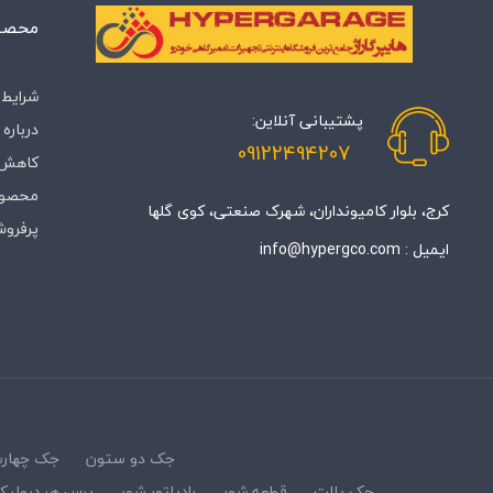
محصول
شرایط 
پشتیبانی آنلاین:
درباره‌ 
09122494207
کاهش 
محصول
کرج، بلوار کامیونداران، شهرک صنعتی، کوی گلها
پرفروش
ایمیل :
info@hypergco.com
جک دو ستون
جک چهار
جک پالت
قطعه شور
رادیاتور شور
پرس هیدرولیک