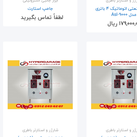
ژر و استارتر باطری
ابزار جانبی الکترونیکی
شارژر صنعتی اتوماتیک 4 باتری
جامپ استارت
مدل Asl-9000
لطفاً تماس بگیرید
اضافه به سبد
179,000 ریال
اضافه به سبد
ژر و استارتر باطری
شارژر و استارتر باطری