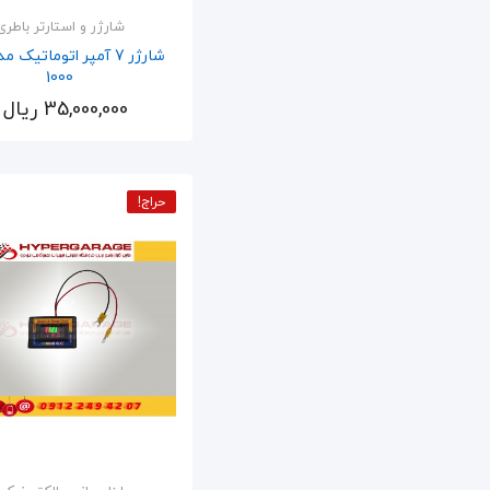
شارژر و استارتر باطری
1000
35,000,000 ریال
اضافه به سبد
حراج!