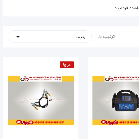
اهده فرمایید
ترتیب با:
ردیف

حراج!