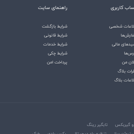
اب کاربری
راهنمای سایت
لاعات شخصی
شرایط بازگشت
ارش‌ها
شرایط قانونی
یدهای مالی
شرایط خدمات
رس‌ها
شرایط چکی
لان من
پرداخت امن
رات بلاگ
لاعات بلاگ
 و گیربکس
تابگیر رینگ
یتروژن ساز
تنظیم باد دیجیتال
بکس بادی
خرک