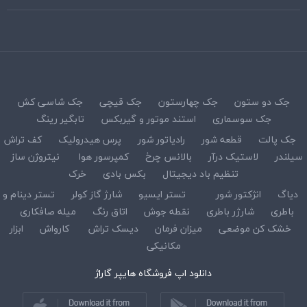
جک دو ستون
جک چهارستون
جک قیچی
جک شاسی کش
جک سوسماری
استند موتور و گیربکس
تابگیر رینگ
جک پالت
قطعه شور
رادیاتور شور
پرس هیدرولیک
کف تراش
سیلندر
لاستیک درآر
بالانس چرخ
کمپرسور هوا
نیتروژن ساز
تنظیم باد دیجیتال
بکس بادی
خرک
دیاگ
انژکتور شور
تستر ایسیو
شارژ گاز کولر
تستر دینام و
باطری
شارژر باطری
نقطه جوش
اتاق رنگ
میله صافکاری
خشک کن موضعی
میزان فرمان
دیسک تراش
کارواش
ابزار
مکانیکی
دانلود اپ فروشگاه هایپر گاراژ