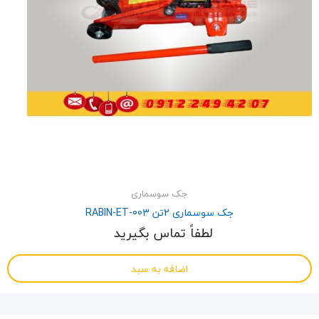
جک سوسماری
جک سوسماری 2تن RABIN-ET-003
لطفاً تماس بگیرید
اضافه به سبد