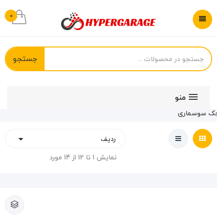
0
جستجو
منو
ک سوسماری
ردیف

نمایش 1 تا 12 از 14 مورد