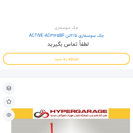
جک سوسماری
جک سوسماری 2/5تن ACTIVE-AC3125BP
لطفاً تماس بگیرید
اضافه به سبد