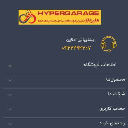
پشتیبانی آنلاین:
09122494207
اطلاعات فروشگاه

محصول‌ها

شرکت ما

حساب کاربری

راهنمای خرید
