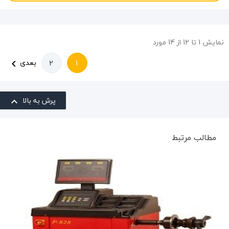
نمایش 1 تا 12 از 14 مورد
بعدی
2
1

پرش به بالا

مطالب مرتبط