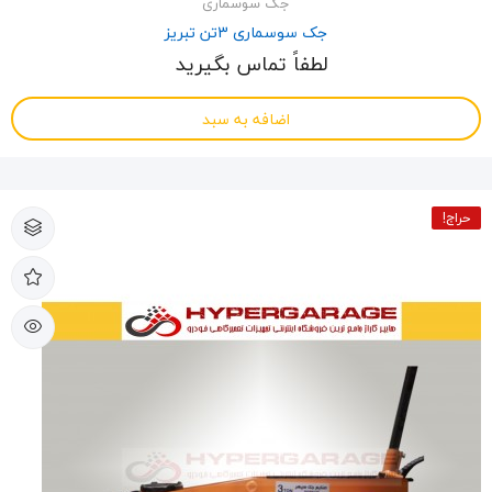
جک سوسماری
جک سوسماری 3تن تبریز
لطفاً تماس بگیرید
اضافه به سبد
حراج!