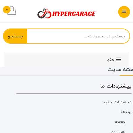
0
جستجو
منو
قشه سایت
پیشنهادات ما
محصولات جدید
برندها
4342
ACTIVE