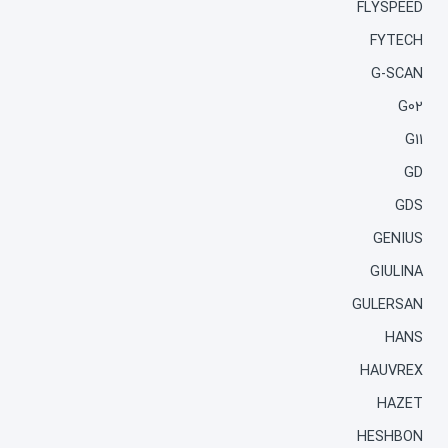
FLYSPEED
FYTECH
G-SCAN
G02
G11
GD
GDS
GENIUS
GIULINA
GULERSAN
HANS
HAUVREX
HAZET
HESHBON