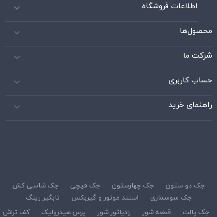
اطلاعات فروشگاه

محصول‌ها

شرکت ما

حساب کاربری

راهنمای خرید

جک دو ستون
جک چهارستون
جک قیچی
جک شاسی کش
جک سوسماری
استند موتور و گیربکس
تابگیر رینگ
جک پالت
قطعه شور
رادیاتور شور
پرس هیدرولیک
کف تراش