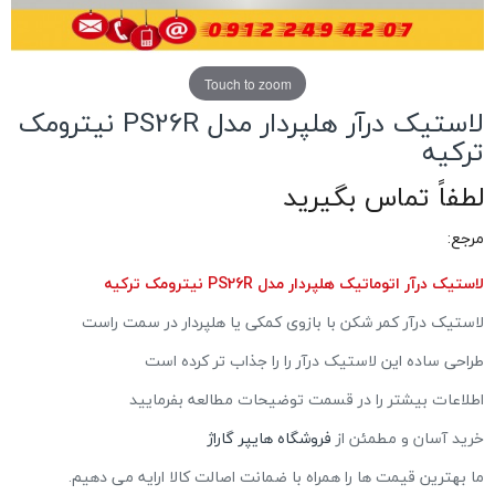
Touch to zoom
لاستیک درآر هلپردار مدل PS26R نیترومک
ترکیه
لطفاً تماس بگیرید
مرجع:
لاستیک درآر اتوماتیک هلپردار مدل PS26R نیترومک ترکیه
لاستیک درآر کمر شکن با بازوی کمکی یا هلپردار در سمت راست
طراحی ساده این لاستیک درآر را را جذاب تر کرده است
اطلاعات بیشتر را در قسمت توضیحات مطالعه بفرمایید
خرید آسان و مطمئن از
فروشگاه هایپر گاراژ
ما بهترین قیمت ها را همراه با ضمانت اصالت کالا ارایه می دهیم.