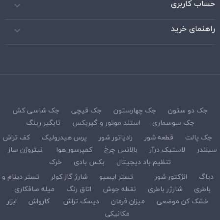
حساب کاربری

راهنمای خرید

جک دو ستون
جک چهارستون
جک قیچی
جک شاسی کش
جک سوسماری
استند موتور و گیربکس
تابگیر رینگ
جک پالت
قطعه شور
رادیاتور شور
پرس هیدرولیک
کف تراش
سیلندر
لاستیک درآر
بالانس چرخ
کمپرسور هوا
نیتروژن ساز
تنظیم باد دیجیتال
بکس بادی
خرک
دیاگ
انژکتور شور
تستر ایسیو
شارژ گاز کولر
تستر دینام و
باطری
شارژر باطری
نقطه جوش
اتاق رنگ
میله صافکاری
خشک کن موضعی
میزان فرمان
دیسک تراش
کارواش
ابزار
مکانیکی