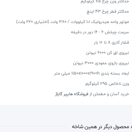
حداکثر وزن چرخ 75 کیلوگرم
حداکثر قطر چرخ 43 اینچ
موتور واحد هیدرولیک 1،1 کیلووات / 380 ولت (اختیاری 220 ولت)
سرعت چرخش 6 - 16 دور در دقیقه
فشار کاری 8 تا 10 بار
نیروی لق کن 6000 نیوتن
نیروی بازوی عمودی 3000 نیوتن
ابعاد بسته بندی 1150x1000x1900h میلی متر
وزن ناخالص 295 کیلوگرم
خرید آسان و مطمئن از
فروشگاه هایپر گاراژ
در همین شاخه